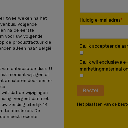
eer twee weken na het
Huidig e-mailadres
evenbus. Volgende
en na de eerste
um voor uw volgende
op de productfactuur die
Ja, ik accepteer de a
zenden alleen naar België.
Ja, ik wil exclusieve 
t van onbepaalde duur. U
marketingmateriaal o
enst moment wijzigen of
t annuleren door een e-
ice
Bestel
u wilt dat de wijzigingen
ding, vergeet dan niet
Het plaatsen van de beste
uw zending uiterlijk 14
m te annuleren. De
 de meest recente