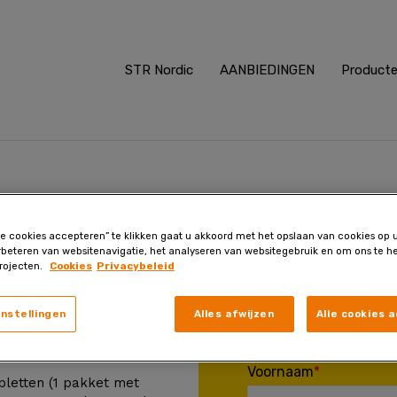
STR Nordic
AANBIEDINGEN
Product
raag, ik wil een voorraad v
le cookies accepteren” te klikken gaat u akkoord met het opslaan van cookies op
anden voor slechts 49,9
rbeteren van websitenavigatie, het analyseren van websitegebruik en om ons te he
rojecten.
Cookies
Privacybeleid
instellingen
Alles afwijzen
Alle cookies 
Voornaam
letten (1 pakket met