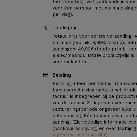
150 tabletten), wat voldoende is vo
voor één persoon met normale dageli
per dag).
Totale prijs
Totale prijs voor eerste verzending: 49
normaal gebruik: 9,98€/maand). Totaa
zendingen: 49,90€ (totale prijs bij no
9,98€/maand). Totale productprijs is 
verzendkosten.
Betaling
Betaling alleen per factuur (bankover
bankoverschrijving nadat u het produ
factuur is inbegrepen bij de product
van de factuur 21 dagen na verzendin
Factureringsperiode ongeveer elke 5
elke zending. Eén factuur bevat de to
zending. (Zie volledige informatie ove
(bankoverschrijving) en over laattijdi
algemene voorwaarden
)