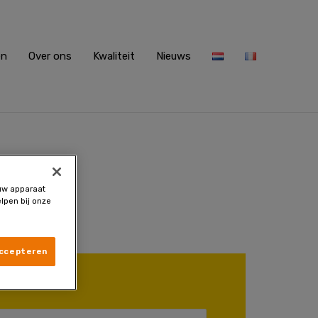
en
Over ons
Kwaliteit
Nieuws
oor 5
 uw apparaat
0€.
lpen bij onze
accepteren