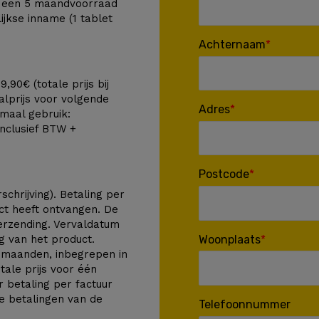
or een 5 maandvoorraad
jkse inname (1 tablet
Achternaam
,90€ (totale prijs bij
lprijs voor volgende
Adres
rmaal gebruik:
inclusief BTW +
Postcode
schrijving). Betaling per
ct heeft ontvangen. De
verzending. Vervaldatum
Woonplaats
g van het product.
 maanden, inbegrepen in
tale prijs voor één
r betaling per factuur
ge betalingen van de
Telefoonnummer