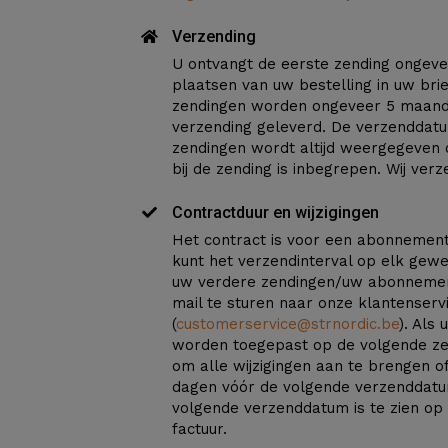
Verzending
U ontvangt de eerste zending ongev
plaatsen van uw bestelling in uw bri
zendingen worden ongeveer 5 maand
verzending geleverd. De verzenddat
zendingen wordt altijd weergegeven 
bij de zending is inbegrepen. Wij ver
Contractduur en wijzigingen
Het contract is voor een abonnemen
kunt het verzendinterval op elk gew
uw verdere zendingen/uw abonnemen
mail te sturen naar onze klantenserv
(
customerservice@strnordic.be
). Als 
worden toegepast op de volgende zen
om alle wijzigingen aan te brengen of 
dagen vóór de volgende verzenddatu
volgende verzenddatum is te zien op
factuur.