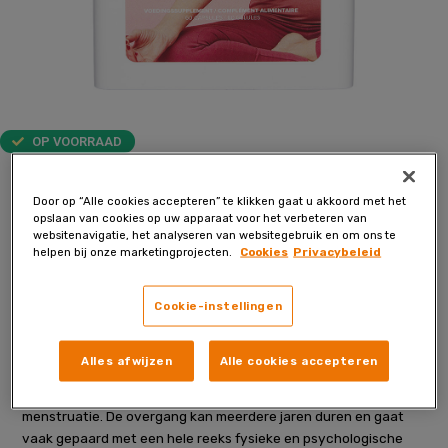
OP VOORRAAD
Menopause Plus -
Door op “Alle cookies accepteren” te klikken gaat u akkoord met het
Menopauze product
opslaan van cookies op uw apparaat voor het verbeteren van
websitenavigatie, het analyseren van websitegebruik en om ons te
helpen bij onze marketingprojecten.
Cookies
Privacybeleid
Glutenvrij, suikervrij, lactosevrij, zuivelvrij, veganistisch
De overgang is een natuurlijke fase in het leven die elke vrouw
Cookie-instellingen
op een bepaald moment in haar leven meemaakt, meestal
tussen de 45 en 55 jaar. Deze fase gaat gepaard met een
Alles afwijzen
Alle cookies accepteren
afname en uiteindelijk stopzetting van de productie van
eierstokhormonen, wat leidt tot het stoppen van de
menstruatie. De overgang kan meerdere jaren duren en gaat
vaak gepaard met een hele reeks fysieke en psychologische