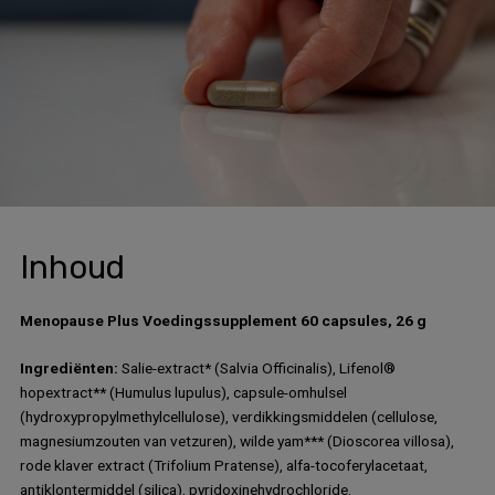
Inhoud
Menopause Plus Voedingssupplement 60 capsules, 26 g
Ingrediënten:
Salie-extract* (Salvia Officinalis), Lifenol®
hopextract** (Humulus lupulus), capsule-omhulsel
(hydroxypropylmethylcellulose), verdikkingsmiddelen (cellulose,
magnesiumzouten van vetzuren), wilde yam*** (Dioscorea villosa),
rode klaver extract (Trifolium Pratense), alfa-tocoferylacetaat,
antiklontermiddel (silica), pyridoxinehydrochloride.