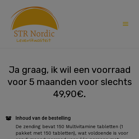
Spring
Hoo
naar
de
inhoud
Ja graag, ik wil een voorraad
voor 5 maanden voor slechts
49,90€.
Inhoud van de bestelling
De zending bevat 150 Multivitamine tabletten (1
pakket met 150 tabletten), wat voldoende is voor