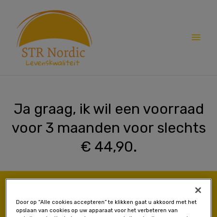
Spring
Hoo
naar
de
inhoud
Ja graag, ik wil een voorraad
voor 3 maanden voor slechts
€ 44,90.
Bestel hier
Door op “Alle cookies accepteren” te klikken gaat u akkoord met het
opslaan van cookies op uw apparaat voor het verbeteren van
De eerste zending bevat 60 Lion’s Mane + Chaga capsules voor de