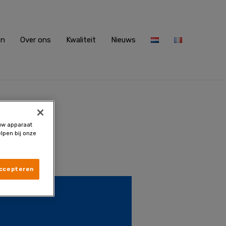
en
Over ons
Kwaliteit
Nieuws
 uw apparaat
lpen bij onze
accepteren