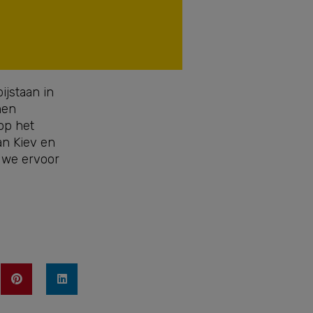
ijstaan in
men
op het
an Kiev en
 we ervoor