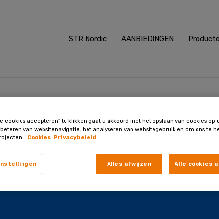
STR Nordic
AANBIEDINGEN
Product
le cookies accepteren” te klikken gaat u akkoord met het opslaan van cookies op
rbeteren van websitenavigatie, het analyseren van websitegebruik en om ons te he
n Oekraïne
rojecten.
Cookies
Privacybeleid
instellingen
Alles afwijzen
Alle cookies 