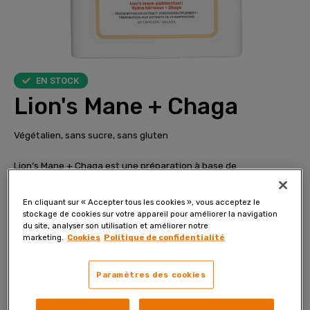
EN STOCK
Lion's Mane + Chaga
Végétalien, sans sucre, sans gluten
Lion’s Mane + Chaga est une préparation à base de
champignons élaborée soigneusement qui combine deux
champignons très précieux, l’hydne hérisson et le chaga. Les
En cliquant sur « Accepter tous les cookies », vous acceptez le
gélules contiennent également plusieurs genres de vitamines B
stockage de cookies sur votre appareil pour améliorer la navigation
du site, analyser son utilisation et améliorer notre
qui renforcent le bon fonctionnement du système nerveux, du
marketing.
Cookies
Politique de confidentialité
cerveau et réduisent l’épuisement.
Paramètres des cookies
Commandez maintenant