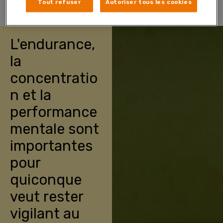
Tout refuser
Autoriser tous les cookies
L'endurance,
la
concentratio
n et la
performance
mentale sont
importantes
pour
quiconque
veut rester
vigilant au