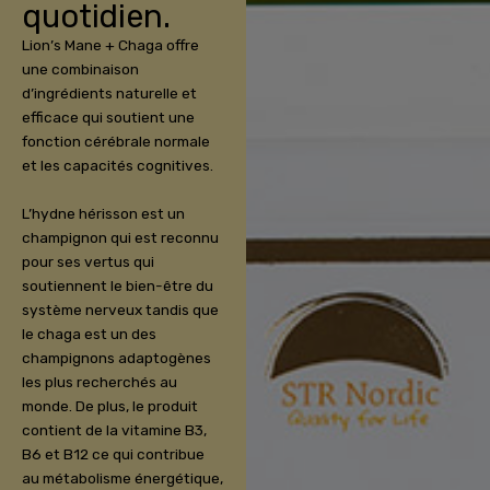
quotidien.
Lion’s Mane + Chaga offre
une combinaison
d’ingrédients naturelle et
efficace qui soutient une
fonction cérébrale normale
et les capacités cognitives.
L’hydne hérisson est un
champignon qui est reconnu
pour ses vertus qui
soutiennent le bien-être du
système nerveux tandis que
le chaga est un des
champignons adaptogènes
les plus recherchés au
monde. De plus, le produit
contient de la vitamine B3,
B6 et B12 ce qui contribue
au métabolisme énergétique,