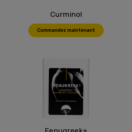
Curminol
Commandez maintenant
Fenugreek+