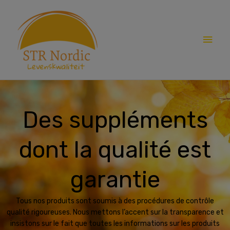
Skip
Main
to
content
Men
Des suppléments
dont la qualité est
garantie
Tous nos produits sont soumis à des procédures de contrôle
qualité rigoureuses. Nous mettons l’accent sur la transparence et
insistons sur le fait que toutes les informations sur les produits