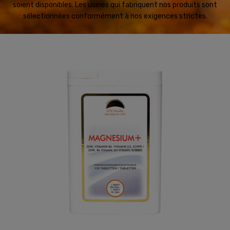
soient disponibles. Les usines qui fabriquent nos produits sont
sélectionnées conformément à nos exigences strictes.