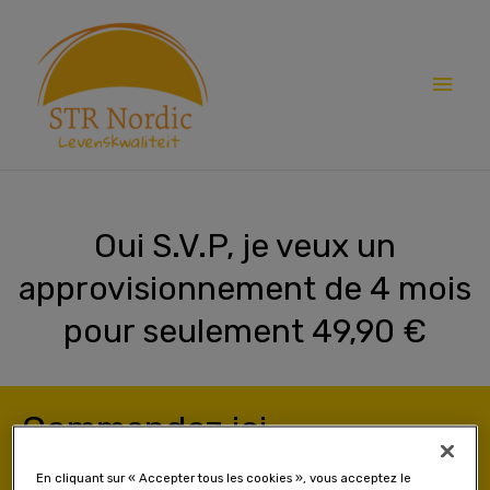
Skip
Main
to
content
Men
Oui S.V.P, je veux un
approvisionnement de 4 mois
pour seulement 49,90 €
Commandez ici
En cliquant sur « Accepter tous les cookies », vous acceptez le
Le premier colis contient 240 capsules Family Omega+ pour le prix